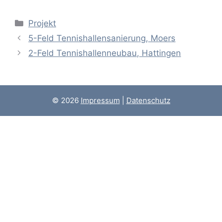
Kategorien
Projekt
5-Feld Tennishallensanierung, Moers
2-Feld Tennishallenneubau, Hattingen
© 2026
Impressum
|
Datenschutz