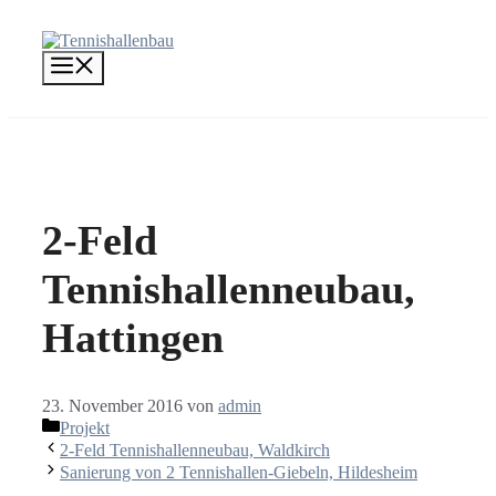
Zum
Inhalt
springen
Menü
2-Feld
Tennishallenneubau,
Hattingen
23. November 2016
von
admin
Kategorien
Projekt
2-Feld Tennishallenneubau, Waldkirch
Sanierung von 2 Tennishallen-Giebeln, Hildesheim